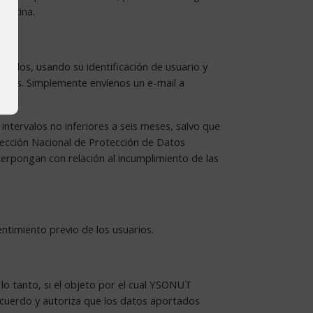
 cocina.
rarlos, usando su identificación de usuario y
sados. Simplemente envíenos un e-mail a
 intervalos no inferiores a seis meses, salvo que
Dirección Nacional de Protección de Datos
terpongan con relación al incumplimiento de las
ntimiento previo de los usuarios.
o tanto, si el objeto por el cual YSONUT
 acuerdo y autoriza que los datos aportados