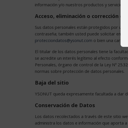
información y/o nuestros productos y servicios en e
Acceso, eliminación o corrección de
Sus datos personales están protegidos por una co
contraseña; también usted puede solicitar en cu
protecciondatos@ysonut.com
o bien una carta a
El titular de los datos personales tiene la facul
se acredite un interés legítimo al efecto conform
Personales, órgano de control de la Ley Nº 25.32
normas sobre protección de datos personales.
Baja del sitio
YSONUT queda expresamente facultada a dar de baj
Conservación de Datos
Los datos recolectados a través de este sitio 
administra los datos e información que aporta a 