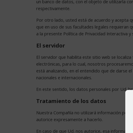
un banco de datos, con el objeto de utilizarla co
respectivamente.
Por otro lado, usted está de acuerdo y acepta q
que en uso de sus facultades legales requieran q
a la presente Política de Privacidad Interactiva y
El servidor
El servidor que habilita este sitio web se locali
electrónicas, para lo cual, nosotros procesarem
está analizando, en el entendido que de darse el
nacionales e internacionales.
En este sentido, los datos personales por Ud. b
Tratamiento de los datos
Nuestra Compañía no utilizará información perso
autorice expresamente a hacerlo.
En caso de que Ud. nos autorice, esa información