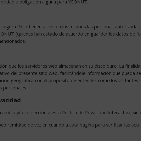
sabilidad u obligación alguna para YSONUT.
segura. Sólo tienen acceso a los mismos las personas autorizadas
NUT (quienes han estado de acuerdo en guardar los datos de form
mencionados.
ción que los servidores web almacenan en su disco duro. La finalida
rmativo del presente sitio web, facilitándole información que pueda s
ación geográfica con el propósito de entender cómo los visitantes 
s personales.
ivacidad
ambio y/o corrección a esta Política de Privacidad Interactiva, sin q
 web remitirse de vez en cuando a esta página para verificar las act