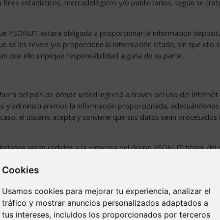
n fines estadísticos, mercadológicos y/o publicitarios, según se tra
ue YSONUT estará obligada a proporcionar la información depositad
ue se les revele y/o proporcione la información citada, sin que ell
 sin que ello implique responsabilidad alguna de su parte.
za fuera del país de donde usted ingresó a través del uso del Intern
os y administraremos la información proporcionada, adecuándonos a 
 caso, el usuario acepta y conviene que sus datos sean procesados i
rindados serán cedidos a la empresa del Grupo YSONUT titular del s
Cookies
nal identificable para actividades de marketing directo o para ac
Usamos cookies para mejorar tu experiencia, analizar el
tráfico y mostrar anuncios personalizados adaptados a
tus intereses, incluidos los proporcionados por terceros
 será utilizada para comunicarnos con Ud. y con fines de publicidad