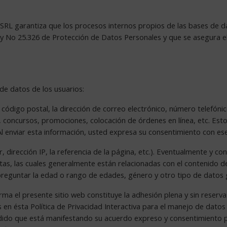
 garantiza que los procesos internos propios de las bases de dat
y No 25.326 de Protección de Datos Personales y que se asegura el a
o
de datos de los usuarios:
código postal, la dirección de correo electrónico, número telefónic
o, concursos, promociones, colocación de órdenes en línea, etc. Est
Al enviar esta información, usted expresa su consentimiento con es
dirección IP, la referencia de la página, etc.). Eventualmente y con 
tas, las cuales generalmente están relacionadas con el contenido d
guntar la edad o rango de edades, género y otro tipo de datos ge
orma el presente sitio web constituye la adhesión plena y sin reserv
 en ésta Política de Privacidad Interactiva para el manejo de datos 
dido que está manifestando su acuerdo expreso y consentimiento 