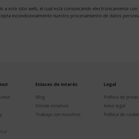
do a este sitio web, el cual está comunicando electrónicamente c
acepta incondicionalmente nuestro procesamiento de datos personal
onut
Enlaces de interés
Legal
sonut
Blog
Política de priva
Dónde estamos
Aviso legal
y
Trabaja con nosotros
Política de cooki
lud